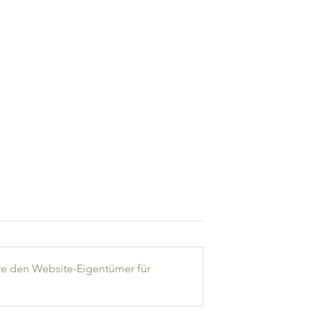
Trakl-Sound
te den Website-Eigentümer für
ns ist vor